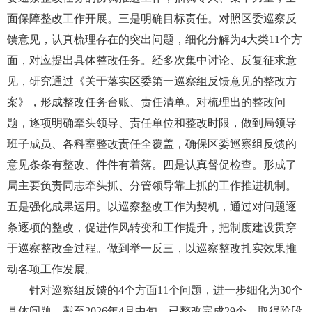
面保障整改工作开展。三是明确目标责任。对照区委巡察反
馈意见，认真梳理存在的突出问题，细化分解为4大类11个方
面，对应提出具体整改任务。经多次集中讨论、反复征求意
见，研究通过《关于落实区委第一巡察组反馈意见的整改方
案》，形成整改任务台账、责任清单。对梳理出的整改问
题，逐项明确牵头领导、责任单位和整改时限，做到局领导
班子成员、各科室整改责任全覆盖，确保区委巡察组反馈的
意见条条有整改、件件有着落。四是认真督促检查。形成了
局主要负责同志牵头抓、分管领导靠上抓的工作推进机制。
五是强化成果运用。以巡察整改工作为契机，通过对问题逐
条逐项的整改，促进作风转变和工作提升，把制度建设贯穿
于巡察整改全过程。做到举一反三，以巡察整改扎实效果推
动各项工作发展。
针对巡察组反馈的4个方面11个问题，进一步细化为30个
具体问题，截至2026年4月中旬，已整改完成29个，取得阶段