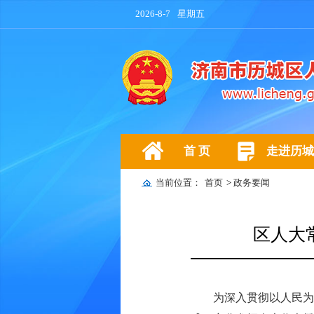
2026-8-7
星期五
首 页
走进历城
当前位置：
首页
>
政务要闻
区人大
为深入贯彻以人民为