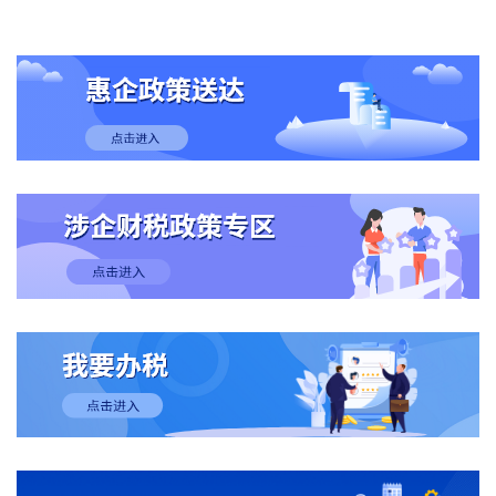
政策结合起来，优化经营主体的发展环境，也有利
于扩大就业，稳定收入预期，扩大政策效果和长期
效应。 实施提振消费专项行动 在扩内需方
面，今年的政府工作报告把提振消费放在更加突出
的位置上，提出“实施提振消费专项行动”。据悉，
目前有关部门正在制定行动方案和配套政策，会尽
快出台实施。 2024年，我国社会消费品零售总
额达到48.3万亿元，同比增长3.5%，消费仍是经济
增长的第一拉动力。从亮点热点来看，“以旧换新”
成为家喻户晓的“高频词”，带动汽车特别是新能源
汽车、家电、家装等消费超1.3万亿元。 “也要
看到，国内需求不足、消费潜力释放不充分的问题
还比较突出。”商务部部长王文涛6日在十四届全国
人大三次会议经济主题记者会上说，其中商品消费
主要问题是消费能力、消费意愿偏弱，服务消费主
要矛盾是优质供给不足。 政府工作报告提出，